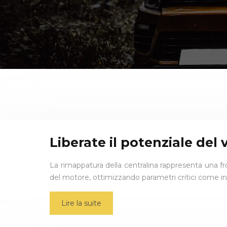
Liberate il potenziale del
La rimappatura della centralina rappresenta una f
del motore, ottimizzando parametri critici come in
Lire la suite