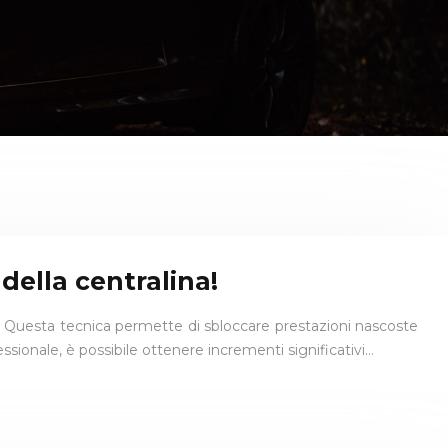
della centralina!
a. Questa tecnica permette di sbloccare prestazioni nascoste
sionale, è possibile ottenere incrementi significativi…