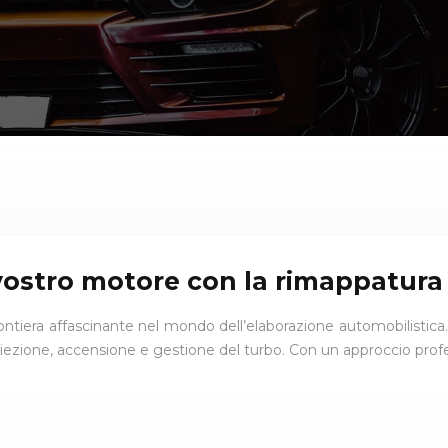
 vostro motore con la rimappatura 
rontiera affascinante nel mondo dell’elaborazione automobilistic
iezione, accensione e gestione del turbo. Con un approccio profes